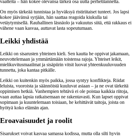
vaatteita – hän kokee olevansa tärkeä osa uutta perhetilannetta.
On myös tärkeää tunnistaa ja hyväksyä ristiriitaiset tunteet. Jos lapsi
kokee jäävänsä syrjään, hän saattaa reagoida kiukulla tai
vetäytymisellä. Rauhallinen läsnäolo ja vakuutus siitä, että rakkaus ei
vähene vaan kasvaa, auttavat lasta sopeutumaan.
Leikki yhdistää
Leikki on sisarusten yhteinen kieli. Sen kautta he oppivat jakamaan,
neuvottelemaan ja ymmärtämään toistensa rajoja. Yhteiset leikit,
mielikuvitusmaailmat ja sisäpiirin vitsit luovat yhteenkuuluvuuden
tunnetta, joka kantaa pitkälle.
Leikki on kuitenkin myös paikka, jossa syntyy konflikteja. Riidat
leluista, vuoroista ja säännöistä kuuluvat asiaan – ja ne ovat tärkeitä
oppimisen hetkiä. Vanhempien tehtävä ei ole poistaa kaikkia riitoja,
vaan auttaa lapsia ratkaisemaan ne rakentavasti. Kun lapset oppivat
sopimaan ja kuuntelemaan toisiaan, he kehittävät taitoja, joista on
hyötyä koko elämän ajan.
Eroavaisuudet ja roolit
Sisarukset voivat kasvaa samassa kodissa, mutta olla silti hyvin