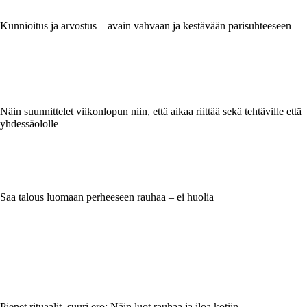
Kunnioitus ja arvostus – avain vahvaan ja kestävään parisuhteeseen
Näin suunnittelet viikonlopun niin, että aikaa riittää sekä tehtäville että
yhdessäololle
Saa talous luomaan perheeseen rauhaa – ei huolia
Pienet rituaalit, suuri ero: Näin luot rauhaa ja iloa kotiin