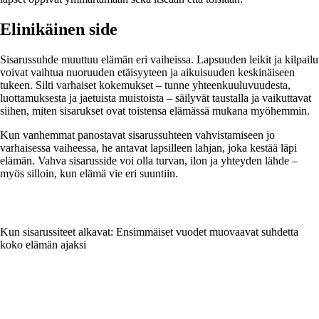
Elinikäinen side
Sisarussuhde muuttuu elämän eri vaiheissa. Lapsuuden leikit ja kilpailu
voivat vaihtua nuoruuden etäisyyteen ja aikuisuuden keskinäiseen
tukeen. Silti varhaiset kokemukset – tunne yhteenkuuluvuudesta,
luottamuksesta ja jaetuista muistoista – säilyvät taustalla ja vaikuttavat
siihen, miten sisarukset ovat toistensa elämässä mukana myöhemmin.
Kun vanhemmat panostavat sisarussuhteen vahvistamiseen jo
varhaisessa vaiheessa, he antavat lapsilleen lahjan, joka kestää läpi
elämän. Vahva sisarusside voi olla turvan, ilon ja yhteyden lähde –
myös silloin, kun elämä vie eri suuntiin.
Kun sisarussiteet alkavat: Ensimmäiset vuodet muovaavat suhdetta
koko elämän ajaksi