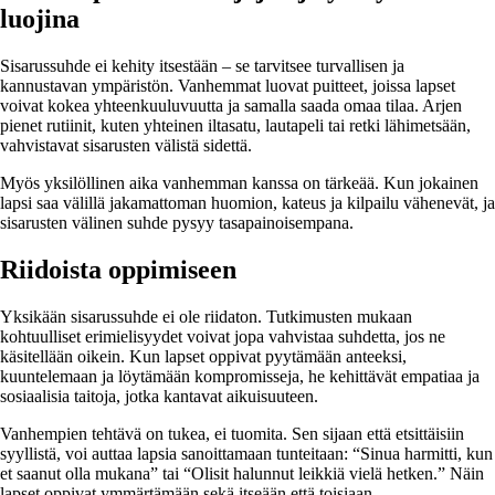
luojina
Sisarussuhde ei kehity itsestään – se tarvitsee turvallisen ja
kannustavan ympäristön. Vanhemmat luovat puitteet, joissa lapset
voivat kokea yhteenkuuluvuutta ja samalla saada omaa tilaa. Arjen
pienet rutiinit, kuten yhteinen iltasatu, lautapeli tai retki lähimetsään,
vahvistavat sisarusten välistä sidettä.
Myös yksilöllinen aika vanhemman kanssa on tärkeää. Kun jokainen
lapsi saa välillä jakamattoman huomion, kateus ja kilpailu vähenevät, ja
sisarusten välinen suhde pysyy tasapainoisempana.
Riidoista oppimiseen
Yksikään sisarussuhde ei ole riidaton. Tutkimusten mukaan
kohtuulliset erimielisyydet voivat jopa vahvistaa suhdetta, jos ne
käsitellään oikein. Kun lapset oppivat pyytämään anteeksi,
kuuntelemaan ja löytämään kompromisseja, he kehittävät empatiaa ja
sosiaalisia taitoja, jotka kantavat aikuisuuteen.
Vanhempien tehtävä on tukea, ei tuomita. Sen sijaan että etsittäisiin
syyllistä, voi auttaa lapsia sanoittamaan tunteitaan: “Sinua harmitti, kun
et saanut olla mukana” tai “Olisit halunnut leikkiä vielä hetken.” Näin
lapset oppivat ymmärtämään sekä itseään että toisiaan.