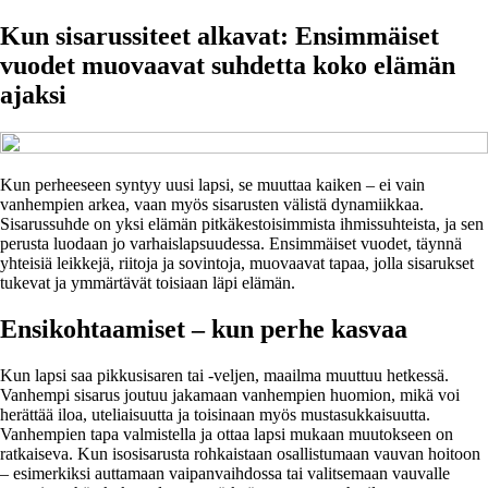
Kun sisarussiteet alkavat: Ensimmäiset
vuodet muovaavat suhdetta koko elämän
ajaksi
Kun perheeseen syntyy uusi lapsi, se muuttaa kaiken – ei vain
vanhempien arkea, vaan myös sisarusten välistä dynamiikkaa.
Sisarussuhde on yksi elämän pitkäkestoisimmista ihmissuhteista, ja sen
perusta luodaan jo varhaislapsuudessa. Ensimmäiset vuodet, täynnä
yhteisiä leikkejä, riitoja ja sovintoja, muovaavat tapaa, jolla sisarukset
tukevat ja ymmärtävät toisiaan läpi elämän.
Ensikohtaamiset – kun perhe kasvaa
Kun lapsi saa pikkusisaren tai -veljen, maailma muuttuu hetkessä.
Vanhempi sisarus joutuu jakamaan vanhempien huomion, mikä voi
herättää iloa, uteliaisuutta ja toisinaan myös mustasukkaisuutta.
Vanhempien tapa valmistella ja ottaa lapsi mukaan muutokseen on
ratkaiseva. Kun isosisarusta rohkaistaan osallistumaan vauvan hoitoon
– esimerkiksi auttamaan vaipanvaihdossa tai valitsemaan vauvalle