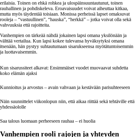
erilaisia. Toinen on ehkä rohkea ja ulospäinsuuntautunut, toinen
rauhallinen ja pohdiskeleva. Eroavaisuudet voivat aiheuttaa kitkaa,
mutta myös täydentää toisiaan. Monissa perheissä lapset omaksuvat
rooleja – “vastuullinen”, “hauska”, “herkkä” – jotka voivat olla sekä
vahvuuksia että rajoitteita.
Vanhempien on tärkeää nähdä jokainen lapsi omana yksilönään ja
välttää vertailua. Kun lapsi kokee tulevansa hyväksytyksi omana
itsenään, hän pystyy suhtautumaan sisarukseensa myötätuntoisemmin
ja luottavaisemmin.
Kun sisarussiteet alkavat: Ensimmäiset vuodet muovaavat suhdetta
koko elämän ajaksi
Kunnioitus ja arvostus – avain vahvaan ja kestävään parisuhteeseen
Näin suunnittelet viikonlopun niin, että aikaa riittää sekä tehtäville että
yhdessäololle
Saa talous luomaan perheeseen rauhaa – ei huolia
Vanhempien rooli rajojen ja yhteyden