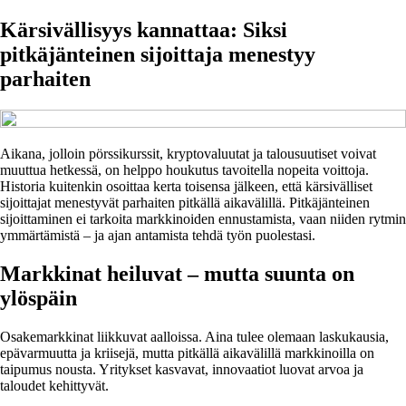
Kärsivällisyys kannattaa: Siksi
pitkäjänteinen sijoittaja menestyy
parhaiten
Aikana, jolloin pörssikurssit, kryptovaluutat ja talousuutiset voivat
muuttua hetkessä, on helppo houkutus tavoitella nopeita voittoja.
Historia kuitenkin osoittaa kerta toisensa jälkeen, että kärsivälliset
sijoittajat menestyvät parhaiten pitkällä aikavälillä. Pitkäjänteinen
sijoittaminen ei tarkoita markkinoiden ennustamista, vaan niiden rytmin
ymmärtämistä – ja ajan antamista tehdä työn puolestasi.
Markkinat heiluvat – mutta suunta on
ylöspäin
Osakemarkkinat liikkuvat aalloissa. Aina tulee olemaan laskukausia,
epävarmuutta ja kriisejä, mutta pitkällä aikavälillä markkinoilla on
taipumus nousta. Yritykset kasvavat, innovaatiot luovat arvoa ja
taloudet kehittyvät.