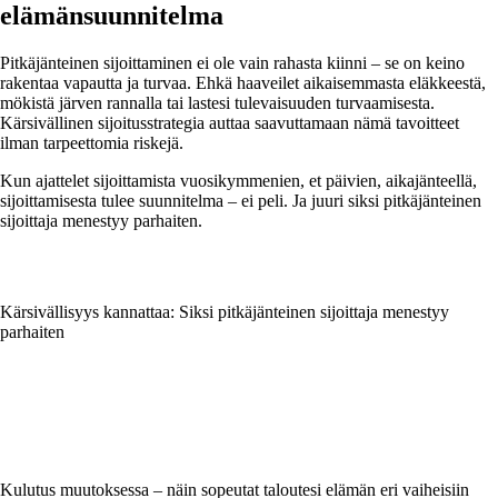
elämänsuunnitelma
Pitkäjänteinen sijoittaminen ei ole vain rahasta kiinni – se on keino
rakentaa vapautta ja turvaa. Ehkä haaveilet aikaisemmasta eläkkeestä,
mökistä järven rannalla tai lastesi tulevaisuuden turvaamisesta.
Kärsivällinen sijoitusstrategia auttaa saavuttamaan nämä tavoitteet
ilman tarpeettomia riskejä.
Kun ajattelet sijoittamista vuosikymmenien, et päivien, aikajänteellä,
sijoittamisesta tulee suunnitelma – ei peli. Ja juuri siksi pitkäjänteinen
sijoittaja menestyy parhaiten.
Kärsivällisyys kannattaa: Siksi pitkäjänteinen sijoittaja menestyy
parhaiten
Kulutus muutoksessa – näin sopeutat taloutesi elämän eri vaiheisiin