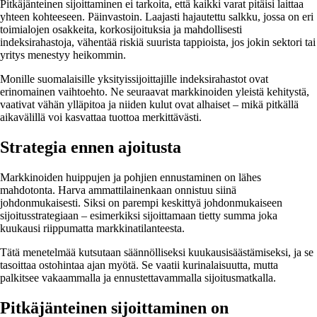
Pitkäjänteinen sijoittaminen ei tarkoita, että kaikki varat pitäisi laittaa
yhteen kohteeseen. Päinvastoin. Laajasti hajautettu salkku, jossa on eri
toimialojen osakkeita, korkosijoituksia ja mahdollisesti
indeksirahastoja, vähentää riskiä suurista tappioista, jos jokin sektori tai
yritys menestyy heikommin.
Monille suomalaisille yksityissijoittajille indeksirahastot ovat
erinomainen vaihtoehto. Ne seuraavat markkinoiden yleistä kehitystä,
vaativat vähän ylläpitoa ja niiden kulut ovat alhaiset – mikä pitkällä
aikavälillä voi kasvattaa tuottoa merkittävästi.
Strategia ennen ajoitusta
Markkinoiden huippujen ja pohjien ennustaminen on lähes
mahdotonta. Harva ammattilainenkaan onnistuu siinä
johdonmukaisesti. Siksi on parempi keskittyä johdonmukaiseen
sijoitusstrategiaan – esimerkiksi sijoittamaan tietty summa joka
kuukausi riippumatta markkinatilanteesta.
Tätä menetelmää kutsutaan säännölliseksi kuukausisäästämiseksi, ja se
tasoittaa ostohintaa ajan myötä. Se vaatii kurinalaisuutta, mutta
palkitsee vakaammalla ja ennustettavammalla sijoitusmatkalla.
Pitkäjänteinen sijoittaminen on