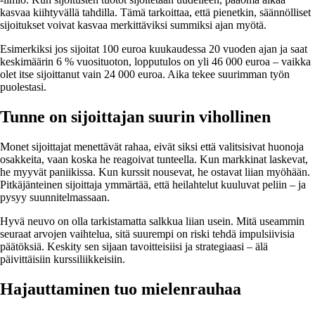
kasvaa kiihtyvällä tahdilla. Tämä tarkoittaa, että pienetkin, säännölliset
sijoitukset voivat kasvaa merkittäviksi summiksi ajan myötä.
Esimerkiksi jos sijoitat 100 euroa kuukaudessa 20 vuoden ajan ja saat
keskimäärin 6 % vuosituoton, lopputulos on yli 46 000 euroa – vaikka
olet itse sijoittanut vain 24 000 euroa. Aika tekee suurimman työn
puolestasi.
Tunne on sijoittajan suurin vihollinen
Monet sijoittajat menettävät rahaa, eivät siksi että valitsisivat huonoja
osakkeita, vaan koska he reagoivat tunteella. Kun markkinat laskevat,
he myyvät paniikissa. Kun kurssit nousevat, he ostavat liian myöhään.
Pitkäjänteinen sijoittaja ymmärtää, että heilahtelut kuuluvat peliin – ja
pysyy suunnitelmassaan.
Hyvä neuvo on olla tarkistamatta salkkua liian usein. Mitä useammin
seuraat arvojen vaihtelua, sitä suurempi on riski tehdä impulsiivisia
päätöksiä. Keskity sen sijaan tavoitteisiisi ja strategiaasi – älä
päivittäisiin kurssiliikkeisiin.
Hajauttaminen tuo mielenrauhaa