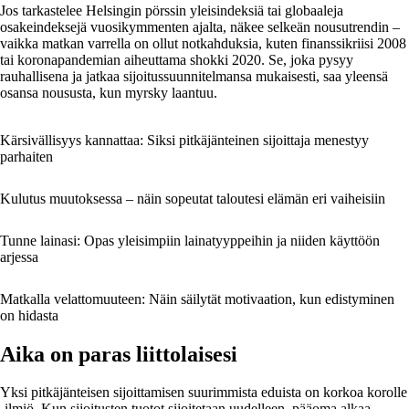
Jos tarkastelee Helsingin pörssin yleisindeksiä tai globaaleja
osakeindeksejä vuosikymmenten ajalta, näkee selkeän nousutrendin –
vaikka matkan varrella on ollut notkahduksia, kuten finanssikriisi 2008
tai koronapandemian aiheuttama shokki 2020. Se, joka pysyy
rauhallisena ja jatkaa sijoitussuunnitelmansa mukaisesti, saa yleensä
osansa noususta, kun myrsky laantuu.
Kärsivällisyys kannattaa: Siksi pitkäjänteinen sijoittaja menestyy
parhaiten
Kulutus muutoksessa – näin sopeutat taloutesi elämän eri vaiheisiin
Tunne lainasi: Opas yleisimpiin lainatyyppeihin ja niiden käyttöön
arjessa
Matkalla velattomuuteen: Näin säilytät motivaation, kun edistyminen
on hidasta
Aika on paras liittolaisesi
Yksi pitkäjänteisen sijoittamisen suurimmista eduista on korkoa korolle
-ilmiö. Kun sijoitusten tuotot sijoitetaan uudelleen, pääoma alkaa