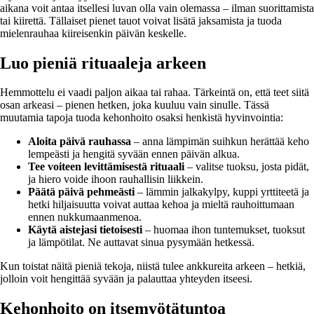
aikana voit antaa itsellesi luvan olla vain olemassa – ilman suorittamista
tai kiirettä. Tällaiset pienet tauot voivat lisätä jaksamista ja tuoda
mielenrauhaa kiireisenkin päivän keskelle.
Luo pieniä rituaaleja arkeen
Hemmottelu ei vaadi paljon aikaa tai rahaa. Tärkeintä on, että teet siitä
osan arkeasi – pienen hetken, joka kuuluu vain sinulle. Tässä
muutamia tapoja tuoda kehonhoito osaksi henkistä hyvinvointia:
Aloita päivä rauhassa
– anna lämpimän suihkun herättää keho
lempeästi ja hengitä syvään ennen päivän alkua.
Tee voiteen levittämisestä rituaali
– valitse tuoksu, josta pidät,
ja hiero voide ihoon rauhallisin liikkein.
Päätä päivä pehmeästi
– lämmin jalkakylpy, kuppi yrttiteetä ja
hetki hiljaisuutta voivat auttaa kehoa ja mieltä rauhoittumaan
ennen nukkumaanmenoa.
Käytä aistejasi tietoisesti
– huomaa ihon tuntemukset, tuoksut
ja lämpötilat. Ne auttavat sinua pysymään hetkessä.
Kun toistat näitä pieniä tekoja, niistä tulee ankkureita arkeen – hetkiä,
jolloin voit hengittää syvään ja palauttaa yhteyden itseesi.
Kehonhoito on itsemyötätuntoa