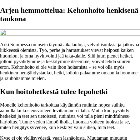
Arjen hemmottelua: Kehonhoito henkisenä
taukona
Arki Suomessa on usein täynnä aikatauluja, velvollisuuksia ja jatkuvaa
liikkeessä olemista. Työ, perhe ja harrastukset vievät helposti kaiken
huomion, ja oma hyvinvointi jää taka-alalle. Silti juuri pienet hetket,
jolloin pysähdymme ja keskitymme itseemme, voivat tehdä suuren
eron. Kehonhoito ei ole vain ihon hoitamista – se voi olla myös
henkinen hengähdystauko, hetki, jolloin palaamme omaan kehoomme
ja rauhoitamme mielen.
Kun hoitohetkestä tulee lepohetki
Monelle kehonhoito tarkoittaa käytännön rutiinia: nopea suihku
aamulla tai kosteusvoiteen levittäminen illalla. Mutta kun pysähdyt
hetkeksi ja teet sen tietoisesti, rutiinista voi tulla pieni mindfulness-
harjoitus. Tunne veden lämpö iholla, huomaa voiteen tuoksu ja se,
miten hengitys syvenee, kun keskityt vain siihen, mitä teet.
Kyse ei ole ylellisyydestä, vaan läsnäolosta. Muutaman minuutin