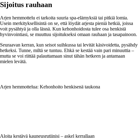
Sijoitus rauhaan
Arjen hemmottelu ei tarkoita suuria spa-elämyksiä tai pitkiä lomia.
Usein merkityksellisintä on se, että löydät arjesta pieniä hetkiä, joissa
voit pysähtyä ja olla läsnä. Kun kehonhoidosta tulee osa henkistä
hyvinvointiasi, se muuttuu sijoitukseksi omaan rauhaan ja tasapainoon.
Seuraavan kerran, kun seisot suihkussa tai levität käsivoidetta, pysähdy
hetkeksi. Tunne, miltä se tuntuu. Ehkä se kestää vain pari minuuttia –
mutta se voi riittää palauttamaan sinut tähän hetkeen ja antamaan
mielen levätä.
Arjen hemmottelua: Kehonhoito henkisenä taukona
Aloita kestävä kauneusrutiinisi – askel kerrallaan