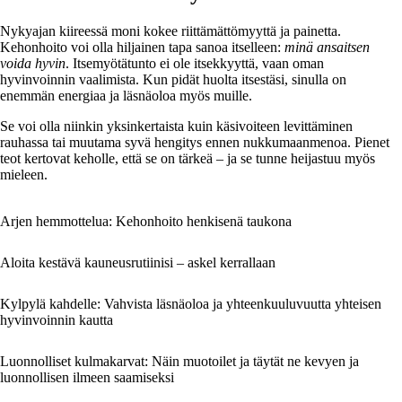
Nykyajan kiireessä moni kokee riittämättömyyttä ja painetta.
Kehonhoito voi olla hiljainen tapa sanoa itselleen:
minä ansaitsen
voida hyvin
. Itsemyötätunto ei ole itsekkyyttä, vaan oman
hyvinvoinnin vaalimista. Kun pidät huolta itsestäsi, sinulla on
enemmän energiaa ja läsnäoloa myös muille.
Se voi olla niinkin yksinkertaista kuin käsivoiteen levittäminen
rauhassa tai muutama syvä hengitys ennen nukkumaanmenoa. Pienet
teot kertovat keholle, että se on tärkeä – ja se tunne heijastuu myös
mieleen.
Arjen hemmottelua: Kehonhoito henkisenä taukona
Aloita kestävä kauneusrutiinisi – askel kerrallaan
Kylpylä kahdelle: Vahvista läsnäoloa ja yhteenkuuluvuutta yhteisen
hyvinvoinnin kautta
Luonnolliset kulmakarvat: Näin muotoilet ja täytät ne kevyen ja
luonnollisen ilmeen saamiseksi